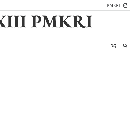
PMKRI
Ins
XIII PMKRI