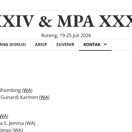
XXIV & MPA XX
Ruteng, 19-25 Juli 2026
ANG DISKUSI
ARSIP
SUVENIR
KONTAK
Sihombing (
WA
)
s Gunardi Karmon (
WA
)
WA
)
a S. Jemina (WA)
a Iman (WA)