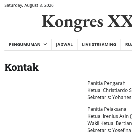
Skip
Saturday, August 8, 2026
to
Kongres X
content
PENGUMUMAN
JADWAL
LIVE STREAMING
RU
Kontak
Panitia Pengarah
Ketua: Christiardo 
Sekretaris: Yohane
Panitia Pelaksana
Ketua: Irenius Asin (
Wakil Ketua: Bertian
Sekretaris: Yosefin