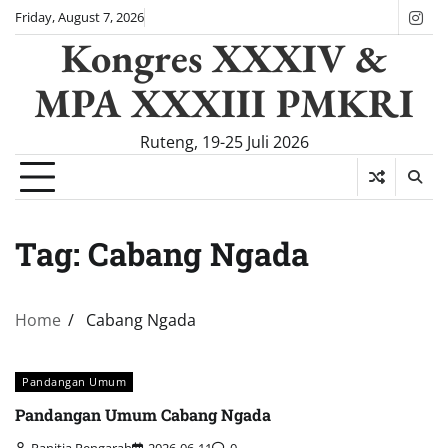
Skip
Friday, August 7, 2026
Ins
to
Kongres XXXIV &
content
MPA XXXIII PMKRI
Ruteng, 19-25 Juli 2026
Tag:
Cabang Ngada
Home
Cabang Ngada
Pandangan Umum
Pandangan Umum Cabang Ngada
Panitia Pengarah
2026-06-11
0