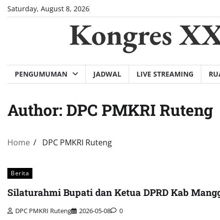
Skip
Saturday, August 8, 2026
to
Kongres X
content
PENGUMUMAN
JADWAL
LIVE STREAMING
RU
Author:
DPC PMKRI Ruteng
Home
DPC PMKRI Ruteng
Berita
Silaturahmi Bupati dan Ketua DPRD Kab Mangg
DPC PMKRI Ruteng
2026-05-08
0